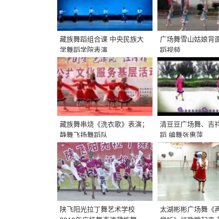
藏族舞蹈组合课 中央民族大
广场舞雪山姑娘背面
学舞蹈学院表演
蹈视频
藏族舞串烧《洗衣歌》表演；
清豆豆广场舞、吉
静舞飞扬舞蹈队
蹈 编舞张惠萍
陕飞阳光拉丁舞艺术学校
太湖彬彬广场舞《