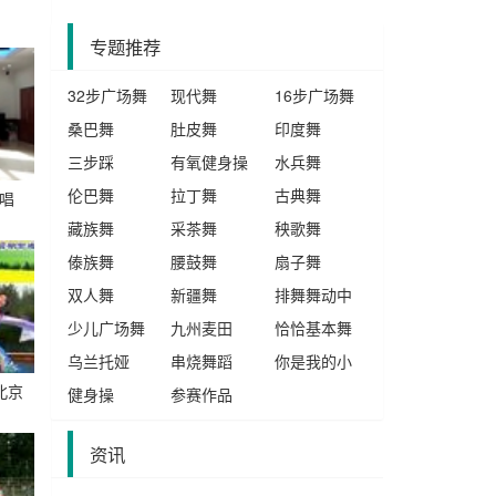
专题推荐
32步广场舞
现代舞
16步广场舞
桑巴舞
肚皮舞
印度舞
三步踩
有氧健身操
水兵舞
伦巴舞
拉丁舞
古典舞
唱
藏族舞
采茶舞
秧歌舞
傣族舞
腰鼓舞
扇子舞
双人舞
新疆舞
排舞舞动中
国
少儿广场舞
九州麦田
恰恰基本舞
步
乌兰托娅
串烧舞蹈
你是我的小
苹果
北京
健身操
参赛作品
资讯