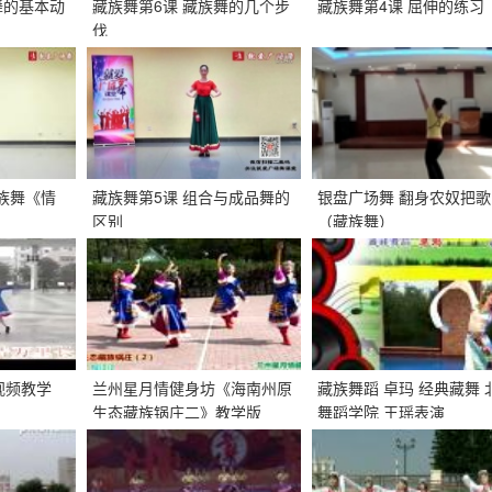
舞的基本动
藏族舞第6课 藏族舞的几个步
藏族舞第4课 屈伸的练习
伐
族舞《情
藏族舞第5课 组合与成品舞的
银盘广场舞 翻身农奴把歌
区别
（藏族舞）
视频教学
兰州星月情健身坊《海南州原
藏族舞蹈 卓玛 经典藏舞 
生态藏族锅庄二》教学版
舞蹈学院 王瑶表演