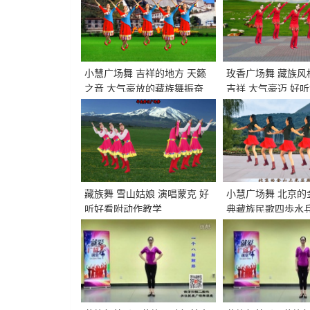
小慧广场舞 吉祥的地方 天籁
玫香广场舞 藏族风
之音 大气豪放的藏族舞振奋
吉祥 大气豪迈 好听
人心
易学
藏族舞 雪山姑娘 演唱蒙克 好
小慧广场舞 北京的
听好看附动作教学
典藏族民歌四歩水兵
学