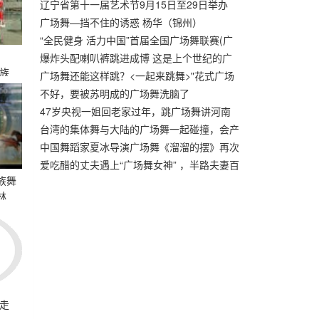
辽宁省第十一届艺术节9月15日至29日举办
广场舞—挡不住的诱惑 杨华（锦州）
“全民健身 活力中国”首届全国广场舞联赛(广
州站)举办
爆炸头配喇叭裤跳进成博 这是上个世纪的广
族
场舞
广场舞还能这样跳？<一起来跳舞>"花式广场
舞"秀翻全场
不好，要被苏明成的广场舞洗脑了
47岁央视一姐回老家过年，跳广场舞讲河南
话
台湾的集体舞与大陆的广场舞一起碰撞，会产
生哪些火花
中国舞蹈家夏冰导演广场舞《溜溜的摆》再次
全国夺金
爱吃醋的丈夫遇上“广场舞女神” ，半路夫妻百
族舞
般猜忌怎么办？
林
走