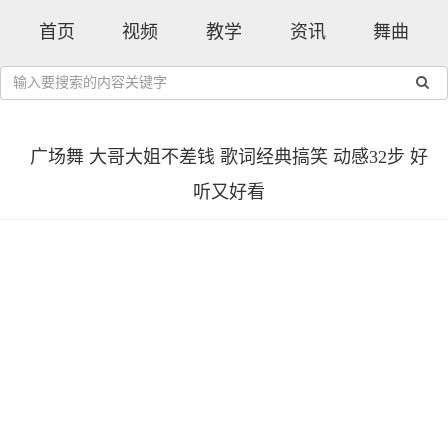
首页
视频
教学
资讯
舞曲
广场舞 大哥大姐不差钱 歌词经典搞笑 动感32步 好
听又好看