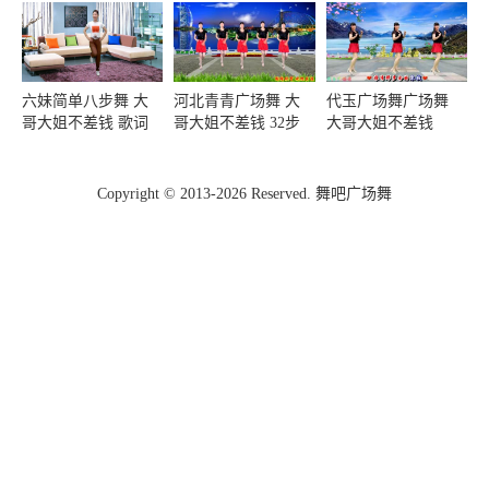
六妹简单八步舞 大
河北青青广场舞 大
代玉广场舞广场舞
哥大姐不差钱 歌词
哥大姐不差钱 32步
大哥大姐不差钱
幽默风趣 小哥你是
20187月最新最火广
来搞笑的吗
场舞32步 歌曲真有
意思
Copyright © 2013-2026 Reserved. 舞吧广场舞