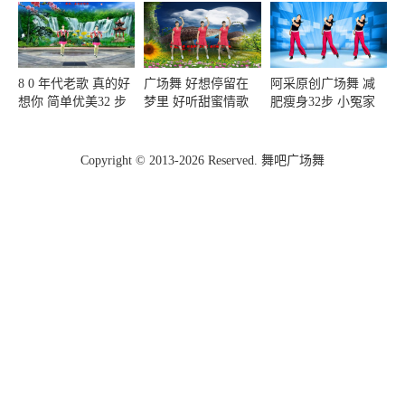
8 0 年代老歌 真的好
广场舞 好想停留在
阿采原创广场舞 减
想你 简单优美32 步
梦里 好听甜蜜情歌
肥瘦身32步 小冤家
好看又好学
优美抒情舞 好听好
赵薇演唱 快速热身
看
排汗
Copyright © 2013-2026 Reserved. 舞吧广场舞